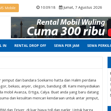
10:09:18
Jumat, 7 Agustus 2026
MS Mobile
L IN
RENTAL DROP OFF
SEWA PER JAM
SEWA PERKI
r jemput dari bandara Soekarno hatta dan Halim perdana
ogor, bekasi, anyer, cilegon, bandung dll. Kami menyediakan
mobil Avanza, Ertiga, Calya. Buat anda yang baru datang
suma dan kesulitan mencari kendaraan untuk antar jemput,
 dan Driver, di luar biaya toll dan parkir. Untuk harga