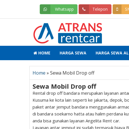
Whatsapp
Telepon
S
HOME
HARGA SEWA
HARGA SEWA AL
Home
»
Sewa Mobil Drop off
Sewa Mobil Drop off
Rental drop off bandara merupakan layanan anta
Kusuma ke kota lain seperti ke jakarta, depok, b
paket antar jemput bandara menggunakan armada 
di bandara soekarno hatta atau halim perdana ku
anda bisa gunakan layanan Angelita Rent car.
Layanan antar jemput ini sudah termasuk biaya BBM